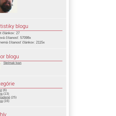
tistiky blogu
t článkov: 27
ová čítanosť: 57098x
merná čítanosť článkov: 2115x
or blogu
Stelmak Ivan
egórie
or
(6)
ra
(13)
radené
(25)
ika
(16)
hív