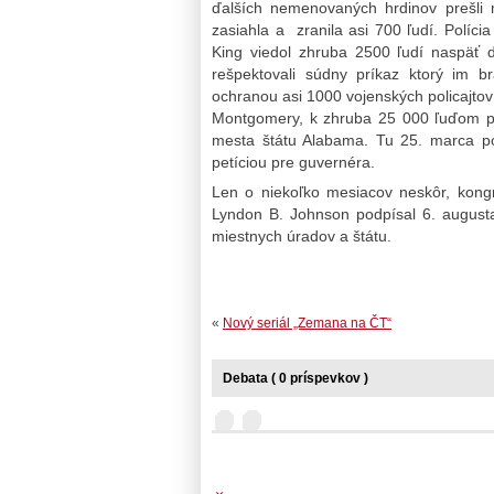
ďalších nemenovaných hrdinov prešli 
zasiahla a zranila asi 700 ľudí. Políci
King viedol zhruba 2500 ľudí naspäť
rešpektovali súdny príkaz ktorý im b
ochranou asi 1000 vojenských policajtov 
Montgomery, k zhruba 25 000 ľuďom 
mesta štátu Alabama. Tu 25. marca p
petíciou pre guvernéra.
Len o niekoľko mesiacov neskôr, kongr
Lyndon B. Johnson podpísal 6. augusta
miestnych úradov a štátu.
«
Nový seriál „Zemana na ČT“
Debata ( 0 príspevkov )