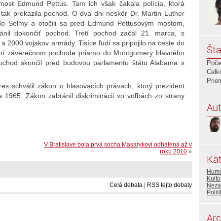
most Edmund Pettus. Tam ich však čakala polícia, ktorá
a tak prekazila pochod. O dva dni neskôr Dr. Martin Luther
 do Selmy a otočili sa pred Edmund Pettusovým mostom,
ránil dokončiť pochod. Tretí pochod začal 21. marca, s
a 2000 vojakov armády. Tisíce ľudí sa pripojilo na ceste do
Šta
pri záverečnom pochode priamo do Montgomery hlavného
ochod skončil pred budovou parlamentu štátu Alabama s
Poče
Celk
Prie
es schválil zákon o hlasovacích právach, ktorý prezident
 1965. Zákon zabránil diskriminácii vo voľbách zo strany
Aut
V Bratislave bola prvá socha Masarykovi odhalená až v
roku 2010
»
Kat
Hum
Kultú
Celá debata
|
RSS tejto debaty
Neza
Polit
Arc