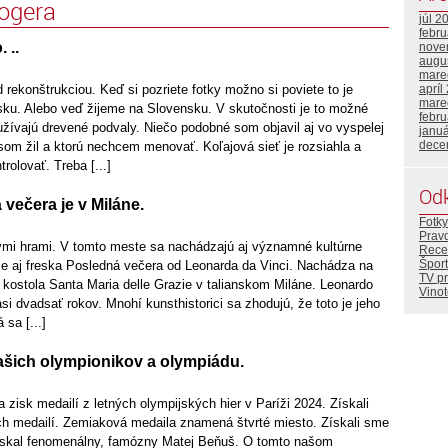
logera
júl 2
febr
 ..
nove
augu
mare
d rekonštrukciou. Keď si pozriete fotky možno si poviete to je
apríl
mare
ku. Alebo veď žijeme na Slovensku. V skutočnosti je to možné
febr
žívajú drevené podvaly. Niečo podobné som objavil aj vo vyspelej
janu
dece
som žil a ktorú nechcem menovať. Koľajová sieť je rozsiahla a
rolovať. Treba [...]
Od
večera je v Miláne.
Fotky
Prav
kými hrami. V tomto meste sa nachádzajú aj významné kultúrne
Rece
Šport
 je aj freska Posledná večera od Leonarda da Vinci. Nachádza na
TV p
a kostola Santa Maria delle Grazie v talianskom Miláne. Leonardo
Vino
asi dvadsať rokov. Mnohí kunsthistorici sa zhodujú, že toto je jeho
 sa [...]
ašich olympionikov a olympiádu.
a zisk medailí z letných olympijských hier v Paríži 2024. Získali
 medailí. Zemiaková medaila znamená štvrté miesto. Získali sme
získal fenomenálny, famózny Matej Beňuš. O tomto našom