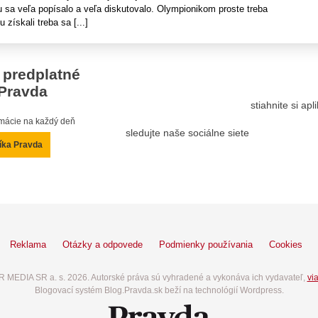
 sa veľa popísalo a veľa diskutovalo. Olympionikom proste treba
 získali treba sa [...]
 predplatné
Pravda
stiahnite si ap
ormácie na každý deň
sledujte naše sociálne siete
íka Pravda
Reklama
Otázky a odpovede
Podmienky používania
Cookies
 MEDIA SR a. s. 2026. Autorské práva sú vyhradené a vykonáva ich vydavateľ,
via
Blogovací systém Blog.Pravda.sk beží na technológií Wordpress.