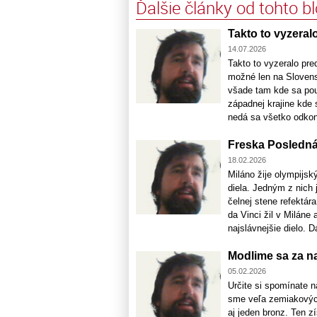
Ďalšie články od tohto b
Takto to vyzeralo.
14.07.2026
Takto to vyzeralo pre
možné len na Slovens
všade tam kde sa pou
západnej krajine kde 
nedá sa všetko odkont
Freska Posledná 
18.02.2026
Miláno žije olympijs
diela. Jedným z nich
čelnej stene refektár
da Vinci žil v Miláne 
najslávnejšie dielo. Dá
Modlime sa za n
05.02.2026
Určite si spomínate n
sme veľa zemiakových
aj jeden bronz. Ten 