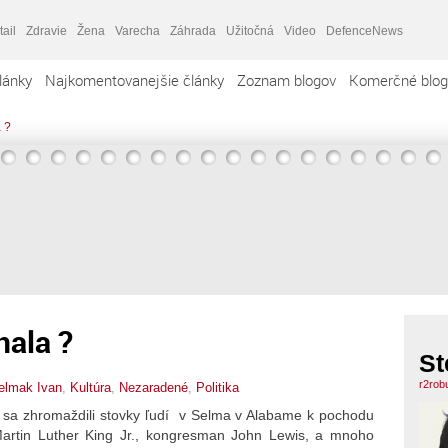
tail
Zdravie
Žena
Varecha
Záhrada
Užitočná
Video
DefenceNews
lánky
Najkomentovanejšie články
Zoznam blogov
Komerčné blog
 ?
ala ?
St
r2rob
elmak Ivan
,
Kultúra
,
Nezaradené
,
Politika
5 sa zhromaždili stovky ľudí v Selma v Alabame k pochodu
artin Luther King Jr., kongresman John Lewis, a mnoho