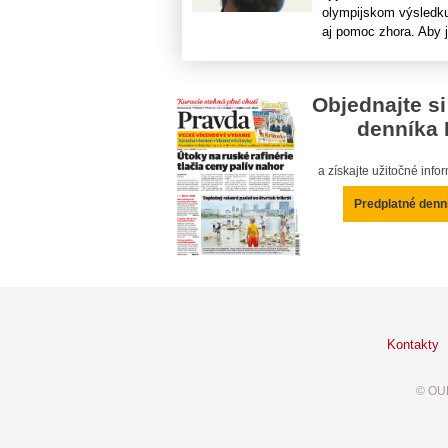
olympijskom výsledku
aj pomoc zhora. Aby ju
Objednajte si
denníka 
a získajte užitočné inf
Predplatné denn
Kontakty
© OUR