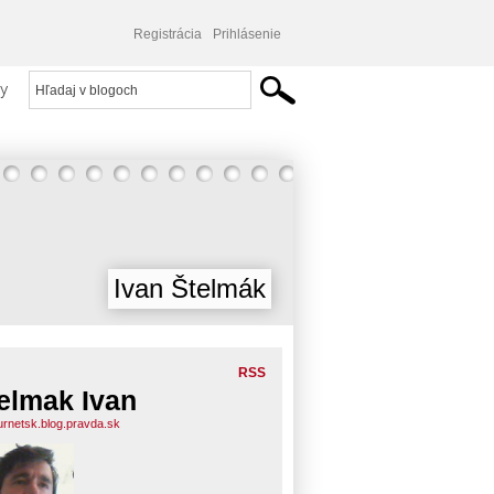
Registrácia
Prihlásenie
y
Ivan Štelmák
RSS
elmak Ivan
urnetsk.blog.pravda.sk