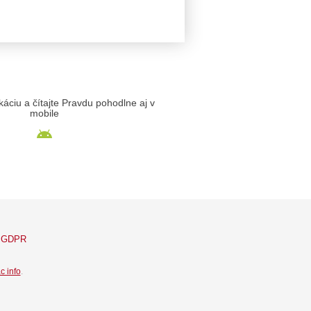
likáciu a čítajte Pravdu pohodlne aj v
mobile
GDPR
c info
.