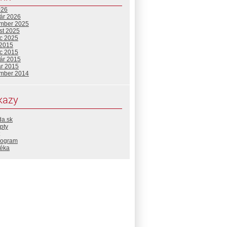
026
uár 2026
mber 2025
st 2025
c 2025
 2015
c 2015
uár 2015
ár 2015
mber 2014
kazy
da.sk
pty
rogram
téka