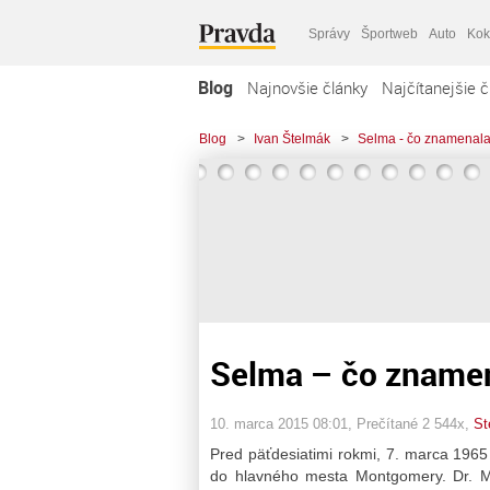
Správy
Športweb
Auto
Kok
Blog
Najnovšie články
Najčítanejšie č
Blog
>
Ivan Štelmák
>
Selma - čo znamenala
Selma – čo znamen
10. marca 2015 08:01
, Prečítané 2 544x,
St
Pred päťdesiatimi rokmi, 7. marca 196
do hlavného mesta Montgomery. Dr. M